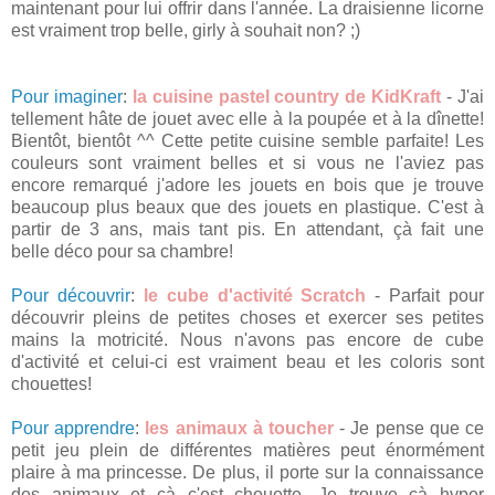
maintenant pour lui offrir dans l'année. La draisienne licorne
est vraiment trop belle, girly à souhait non? ;)
Pour imaginer
:
la cuisine pastel country de KidKraft
- J'ai
tellement hâte de jouet avec elle à la poupée et à la dînette!
Bientôt, bientôt ^^ Cette petite cuisine semble parfaite! Les
couleurs sont vraiment belles et si vous ne l'aviez pas
encore remarqué j'adore les jouets en bois que je trouve
beaucoup plus beaux que des jouets en plastique. C'est à
partir de 3 ans, mais tant pis. En attendant, çà fait une
belle déco pour sa chambre!
Pour découvrir
:
le cube d'activité Scratch
- Parfait pour
découvrir pleins de petites choses et exercer ses petites
mains la motricité. Nous n'avons pas encore de cube
d'activité et celui-ci est vraiment beau et les coloris sont
chouettes!
Pour apprendre
:
les animaux à toucher
- Je pense que ce
petit jeu plein de différentes matières peut énormément
plaire à ma princesse. De plus, il porte sur la connaissance
des animaux et çà c'est chouette. Je trouve çà hyper