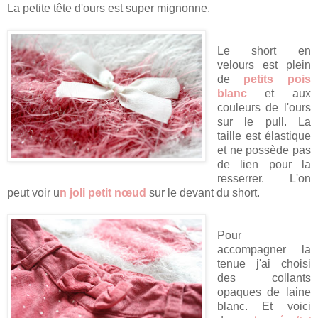
La petite tête d'ours est super mignonne.
Le short en
velours est plein
de
petits pois
blanc
et aux
couleurs de l'ours
sur le pull. La
taille est élastique
et ne possède pas
de lien pour la
resserrer. L'on
peut voir u
n joli petit nœud
sur le devant du short.
Pour
accompagner la
tenue j'ai choisi
des collants
opaques de laine
blanc. Et voici