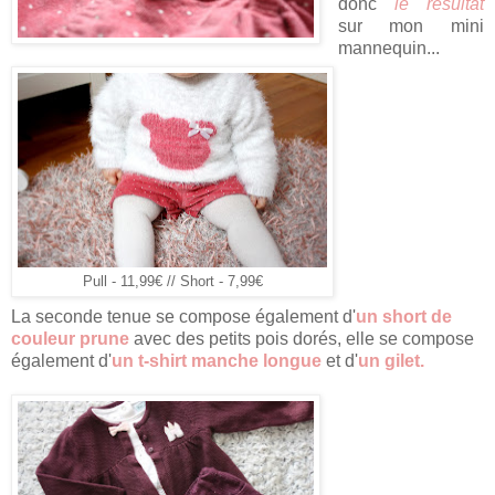
donc
le résultat
sur mon mini
mannequin...
Pull - 11,99€ // Short - 7,99€
La seconde tenue se compose également d'
un short de
couleur prune
avec des petits pois dorés, elle se compose
également d'
un t-shirt manche longue
et d'
un gilet.