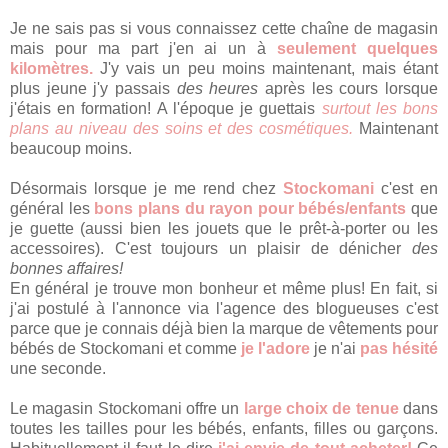
Je ne sais pas si vous connaissez cette chaîne de magasin
mais pour ma part j'en ai un à
seulement quelques
kilomètres.
J'y vais un peu moins maintenant, mais étant
plus jeune j'y passais
des heures
après les cours lorsque
j'étais en formation! A l'époque je guettais
surtout les bons
plans au niveau des soins et des cosmétiques.
Maintenant
beaucoup moins.
Désormais
lorsque je me rend chez
Stockomani
c'est en
général les
bons plans du rayon pour bébés/enfants
que
je guette (aussi bien les jouets que le prêt-à-porter ou les
accessoires). C'est toujours un plaisir de dénicher
des
bonnes affaires!
En général je trouve mon bonheur et même plus! En fait, si
j'ai postulé à l'annonce via l'agence des blogueuses c'est
parce que je connais déjà bien la marque de vêtements pour
bébés de Stockomani et comme
je l'adore
je n'ai
pas hésité
une seconde.
Le magasin Stockomani offre un
large choix de tenue
dans
toutes les tailles pour les bébés, enfants, filles ou garçons.