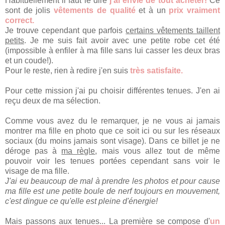
Habituellement il faut le dire
j'ai envie de tout acheter!
Ce
sont de jolis
vêtements de qualité
et à un
prix vraiment
correct.
Je trouve cependant que parfois
certains vêtements taillent
petits
. Je me suis fait avoir avec une petite robe cet été
(impossible à enfiler à ma fille sans lui casser les deux bras
et un coude!).
Pour le reste, rien à redire j'en suis
très satisfaite.
Pour cette mission j'ai pu choisir différentes tenues. J'en ai
reçu deux de ma sélection.
Comme vous avez du le remarquer, je ne vous ai jamais
montrer ma fille en photo que ce soit ici ou sur les réseaux
sociaux (du moins jamais sont visage). Dans ce billet je ne
déroge pas à
ma règle
, mais vous allez tout de même
pouvoir voir les tenues portées cependant sans voir le
visage de ma fille.
J'ai eu beaucoup de mal à prendre les photos et pour cause
ma fille est une petite boule de nerf toujours en mouvement,
c'est dingue ce qu'elle est pleine d'énergie!
Mais passons aux tenues... La première se compose d'
un