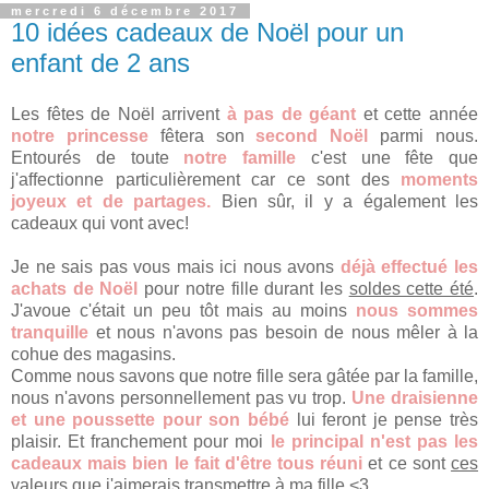
mercredi 6 décembre 2017
10 idées cadeaux de Noël pour un
enfant de 2 ans
Les fêtes de Noël arrivent
à pas de géant
et cette année
notre princesse
fêtera son
second Noël
parmi nous.
Entourés de toute
notre famille
c'est une fête que
j'affectionne particulièrement car ce sont des
moments
joyeux et de partages.
Bien sûr, il y a également les
cadeaux qui vont avec!
Je ne sais pas vous mais ici nous avons
déjà effectué les
achats de Noël
pour notre fille durant les
soldes cette été
.
J'avoue c'était un peu tôt mais au moins
nous sommes
tranquille
et nous n'avons pas besoin de nous mêler à la
cohue des magasins.
Comme nous savons que notre fille sera gâtée par la famille,
nous n'avons personnellement pas vu trop.
Une draisienne
et une poussette pour son bébé
lui feront je pense très
plaisir. Et franchement pour moi
le principal n'est pas les
cadeaux mais bien le fait d'être tous réuni
et ce sont
ces
valeurs que j'aimerais transmettre
à ma fille <3