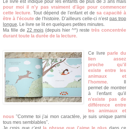
Le livre est indiqué pour les enfants de plus de 3 ans mais
pour moi il n'y pas vraiment d'âge pour commencer
cette lecture.
Tout dépend de l'enfant et de
sa capacité à
être à l'écoute
de l'histoire. D'ailleurs celle-ci n'est
pas trop
longue
. Le livre se lit en quelques petites minutes.
Ma fille de
22 mois
(depuis hier ^^) reste
très concentrée
durant toute la durée de la lecture.
Ce livre
parle du
lien assez
proche qu'il
existe entre les
animaux et
l'homme.
Il
permet de montrer
à l'enfant qu'il
n'existe pas de
différence entre
les animaux et
nous
"Comme toi j'ai mon caractère, je suis unique parmi
tous mes semblables".
Je crois que c'est
la phrase que j'aime le plus
dans ce