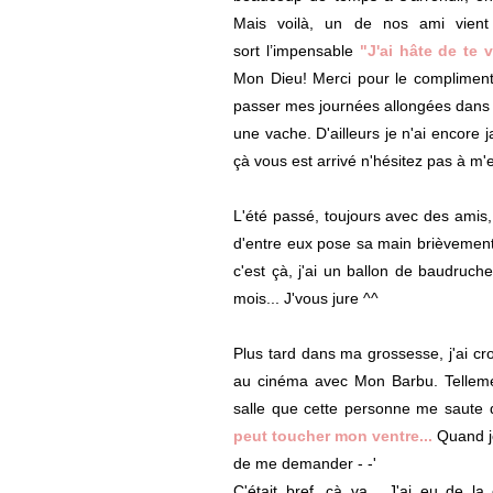
Mais voilà, un de nos ami vien
sort l’impensable
"
J'ai hâte de te
Mon Dieu! Merci pour le compliment
passer mes journées allongées dans
une vache. D'ailleurs je n'ai encore
çà vous est arrivé n'hésitez pas à m
L'été passé, toujours avec des amis
d'entre eux pose sa main brièvemen
c'est çà, j'ai un ballon de baudruch
mois... J'vous jure ^^
Plus tard dans ma grossesse, j'ai cr
au cinéma avec Mon Barbu. Tellemen
salle que cette personne me saute 
peut toucher mon ventre...
Quand j
de me demander - -'
C'était bref, çà va... J'ai eu de 