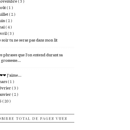
novembre
( 3 )
août
( 1 )
uillet
( 2 )
uin
( 2 )
mai
( 4 )
vril
( 3 )
e soir tu ne seras pas dans mon lit
es phrases que l'on entend durant sa
grossesse...
❤❤ J'aime...
mars
( 1 )
évrier
( 3 )
anvier
( 2 )
15
( 20 )
MBRE TOTAL DE PAGES VUES