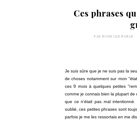
Ces phrases qu
g
PAR
NOUS LES NANAS
Je suis sûre que je ne suis pas la s
de choses notamment sur mon "éta
ces 9 mois à quelques petites "rem
comme je connais bien la plupart de c
que ce n'était pas mal intentionné
oublié, ces petites phrases sont tou
parfois je me les ressortais en me dis