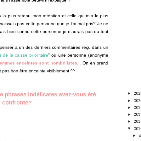
 la plus retenu mon attention et celle qui m'a le plus
aissais pas cette personne que je l'ai mal pris? Je ne
ais bien connu cette personne je n'aurais pas du tout
it penser à un des derniers commentaires reçu dans un
 de la caisse prioritaire
" où une personne (anonyme
femmes enceintes sont nombrilistes...
On en prend
t pas bon être enceinte visiblement ^^
►
20
de phrases indélicates avez-vous été
►
20
confronté
?
►
20
►
20
►
20
▼
20
►