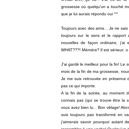
grossesse où quelqu'un a touché mo
que je lui aurais répondu oui ^^
Toujours avec des amis... Je ne sais pa
toujours sur le sens et le rappor
nouvelles de façon ordinaire, j'ai
WHAT???! Mémère? Il est sérieux :o
J'ai gardé le meilleur pour la fin! L
mois de la fin de ma grossesse, nous
Je me suis retrouvée en présence d
pas ce qui importe.
A la fin de la soirée, au moment 
connais pas (qui se trouve être la 
vous avez bien lu... Bon vêlage! Alo
suis toujours pas transformé en va
j'aimerais savoir pourquoi autant d
ressembler à une vache! Quelqu'un d