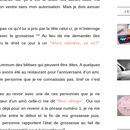
n ventre sans mon autorisation. Mais je dois avouer
AR
s ce qu'il lui a pris par la tête celui-ci, je m'interroge
t avec la grossesse ^^ Au lieu de me demander des
 eu le droit ce jour à un
"Alors mémère, çà va?"
e summum des bêtises qui peuvent être dites. A quelques
 avons été au restaurant pour l'anniversaire d'un ami.
e personne que je ne connaissais pas, bref ce n'est
des au revoir avec une de ces personnes que je ne
sœur d'un ami) celle-ci me dit
"Bon vêlage"
. Oui oui
rs déjà pour en revenir à la phrase numéro 1, je ne me
che entre le début et la fin de ma grossesse puis,
e personne rapportent l'état de grossesse au fait de
ans l'assemblé peut-il m'expliquer?