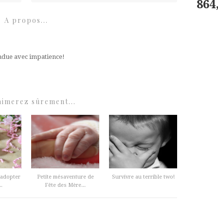
864
A propos...
ndue avec impatience!
aimerez sûrement...
 adopter
Petite mésaventure de
Survivre au terrible two!
.
Fête des Mère...