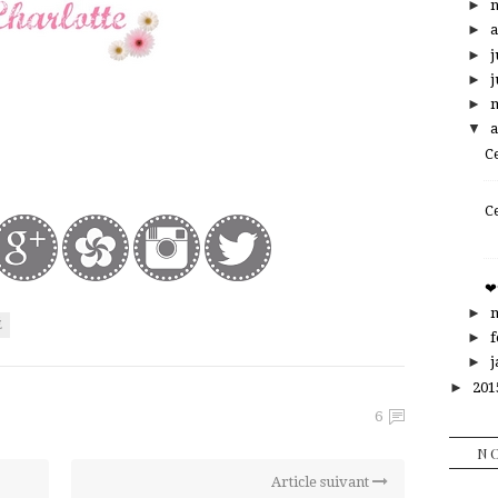
►
►
►
j
►
j
►
▼
a
C
C
❤
►
É
►
f
►
j
►
20
6
NO
Article suivant