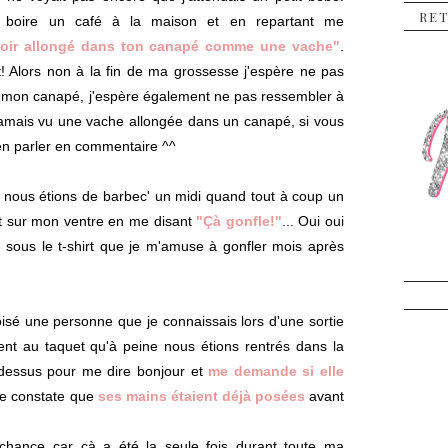
RE
t boire un café à la maison et en repartant me
 voir allongé dans ton canapé comme une vache"
.
! Alors non à la fin de ma grossesse j'espère ne pas
 mon canapé, j'espère également ne pas ressembler à
 jamais vu une vache allongée dans un canapé, si vous
'en parler en commentaire ^^
, nous étions de barbec' un midi quand tout à coup un
t sur mon ventre en me disant
"Çà gonfle!"
... Oui oui
e sous le t-shirt que je m'amuse à gonfler mois après
oisé une personne que je connaissais lors d'une sortie
t au taquet qu'à peine nous étions rentrés dans la
dessus pour me dire bonjour et
me demande si elle
e constate que
ses mains étaient déjà posées
avant
la chance car çà a été la seule fois durant toute ma