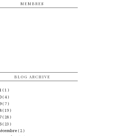
MEMBRES
BLOG ARCHIVE
21
( 1 )
20
( 4 )
19
( 7 )
18
( 19 )
17
( 28 )
16
( 23 )
décembre
( 2 )